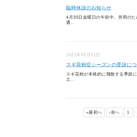
臨時休診のお知らせ
4月30日金曜日の午前中、所用の
通...
2021年02月01日
スギ花粉症シーズンの受診につ
スギ花粉が本格的に飛散する季節に
土...
«最初へ
‹前へ
1