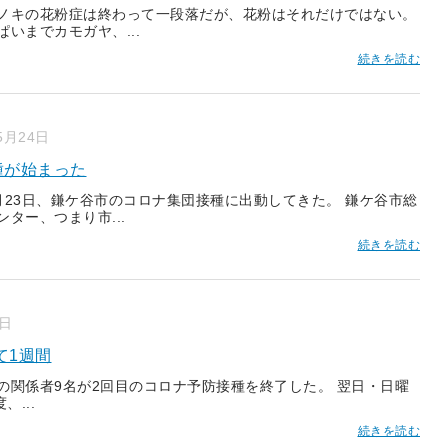
ノキの花粉症は終わって一段落だが、花粉はそれだけではない。
ぱいまでカモガヤ、...
続きを読む
5月24日
種が始まった
月23日、鎌ケ谷市のコロナ集団接種に出動してきた。 鎌ケ谷市総
ンター、つまり市...
続きを読む
3日
て1週間
の関係者9名が2回目のコロナ予防接種を終了した。 翌日・日曜
、...
続きを読む