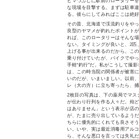
ヒマつぶしに駅前のロータリー
な現場を目撃する。まずは駐車
る。彼らにしてみればここは絶
その昔、北海道で渓流釣りをや
良型のヤマメが釣れたポイント
れば、このロータリーはそんな
ない。タイミングが良いと、2匹
上げる事が出来るのだから。こ
乗り付けていたが、バイクでや
手軽“釣行”だ。私がこうして撮
は、この時当院の関係者が被害
いのだが、いまいましい。以前
レ（大の方）に立ち寄ったら、
2枚目の写真は、下の薬局でマス
が伝わり行列を作る人々だ。殆
はありません」という表示が店
が、たまに売り出しているよう
ちらに優先的にくれても良さそ
い。いや、実は最近消毒用アル
ら、そんな悪口を言っては失礼