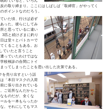
を眺めていると、いろん
違反の取り締まり。ここにはしばしば「取締官」がやってく
好のポイントなのだろう。
っていた頃、行けば必ず
があった。彼らにしてみ
場所と思っているに違い
、3匹と続けざまに釣り
の日は堂々とパトカーで
ってくることもある。お
影していたと言うこと
に遭っていたわけではな
、学校検診の合間にトイ
捕まってしまったことを思い出した次第である。
クを売り出すという話
どは「本日マスクの入荷
の前に張り出されている
だ。ご近所なんだからこ
うなものだが、全くな
コールを一本もらったか
だな。それにしてもマス