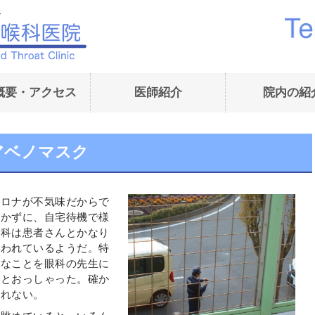
内藤耳鼻咽喉科医院｜
概要・アクセス
医師紹介
院内の紹
 アベノマスク
コロナが不気味だからで
行かずに、自宅待機で様
鼻科は患者さんとかなり
嫌われているようだ。特
んなことを眼科の先生に
、とおっしゃった。確か
知れない。