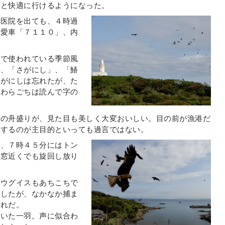
んと快適に行けるようになった。
に医院を出ても、４時過
が愛車「７１１０」、内
元で使われている季節風
」、「さがにし」、「鰆
さがにしは忘れたが、た
さわらごちは読んで字の
魚の舟盛りが、見た目も美しく大変おいしい。目の前が漁港だ
食するのが主目的といっても過言ではない。
で、７時４５分にはトン
の窓近くでも旋回し放り
。ウグイスもあちこちで
探したが、なかなか捕ま
これだ。
ていた一羽。声に似合わ