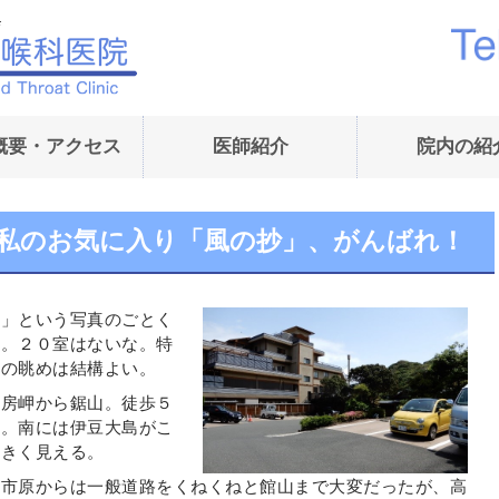
内藤耳鼻咽喉科医院｜
概要・アクセス
医師紹介
院内の紹
火) 私のお気に入り「風の抄」、がんばれ！
抄」という写真のごとく
る。２０室はないな。特
らの眺めは結構よい。
大房岬から鋸山。徒歩５
島。南には伊豆大島がこ
大きく見える。
は市原からは一般道路をくねくねと館山まで大変だったが、高