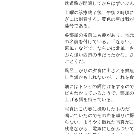
速道路が開通してからはずいぶ
土曜の診療終了後、午後２時頃
ぎには到着する。黄色の車は我
藤号である。
各部屋の名前にも趣があり、地
の名前を付けている。「ならい
東風」などで、ならいは北風、
ぶん強い西風の事だったかな。
ごとくだ。
風呂上がりの夕食に出される鮮
し当然かもしれないが、これを
朝にはトンビの餌付けをするの
ビもわかっているようで、部屋
上げる餌を待っている。
写真はこの春に撮影したものだ
鳴いていたのでその声を頼りに
らない。ようやく撮れた写真が
残念ながら、電線にしがみつい