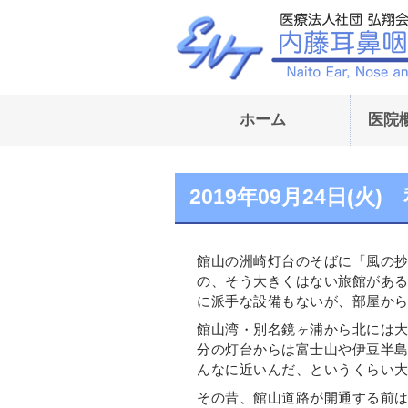
ホーム
医院
2019年09月24日(
館山の洲崎灯台のそばに「風の
の、そう大きくはない旅館があ
に派手な設備もないが、部屋か
館山湾・別名鏡ヶ浦から北には
分の灯台からは富士山や伊豆半
んなに近いんだ、というくらい
その昔、館山道路が開通する前