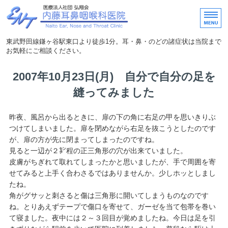
内藤耳鼻咽喉科医院｜東武
東武野田線鎌ヶ谷駅東口より徒歩1分。耳・鼻・のどの諸症状は当院まで
お気軽にご相談ください。
ホーム
2007年10月23日(月) 自分で自分の足を
縫ってみました
医院概要・アクセス
医師紹介
昨夜、風呂から出るときに、扉の下の角に右足の甲を思いきりぶ
つけてしまいました。扉を閉めながら右足を抜こうとしたのです
院内の紹介
が、扉の方が先に閉まってしまったのですね。
見ると一辺が２㌢程の正三角形の穴が出来ていました。
院長の気まぐれ日記
皮膚がちぎれて取れてしまったかと思いましたが、手で周囲を寄
せてみると上手く合わさるではありませんか。少しホッとしまし
たね。
角がグサッと刺さると傷は三角形に開いてしまうものなのです
ね。とりあえずテープで傷口を寄せて、ガーゼを当て包帯を巻い
て寝ました。夜中には２～３回目が覚めましたね。今日は足を引