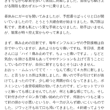
きずりながら駅前を歩いて医院に到着しました。普段なら駆け上
がる階段も使わずエレベターに乗りました。
昼休みにガーゼを開いてみましたが、予想通りぱっくりと口が開
いていましたので、とうとう大縫合術が始まりました。執刀医は
私です。患者も私という変な手術となりました。助手はいません
が、観客が時々控え室からやって来ました。
まず、痛み止めの注射です。毎年インフルエンザの予防接種は自
分でやっていますが、あれよりかなり痛いですね。常日頃、患者
さんには「ハイ！痛み止めです。ちょっと痛いですよ。」などと
気合いを掛ける意味もあってややテンションを上げて言うことに
しているのですが、自分に射すとなるとそうはいきません。
おおっ・・ムムッいててて・・・なんて感じて４カ所に射しまし
た。と言うか１カ所は失敗しました。痛いので手が引けて針が抜
けてしまったのです。少し経つと周囲が白くなってきました。ボ
スミンという血管収縮剤が効いてきたのです。ピンセットでソロ
ッと触っても感じませんでしたが、何とも嫌な感じでした。そし
て針付きのナイロン糸で縫い始めたのです。何故かいつもと違っ
て針の掛かりが悪いというか、今一力が入らず縫いにくいもので
した。ジワッと汗も出て口も渇いてきました。４針縫ってようや