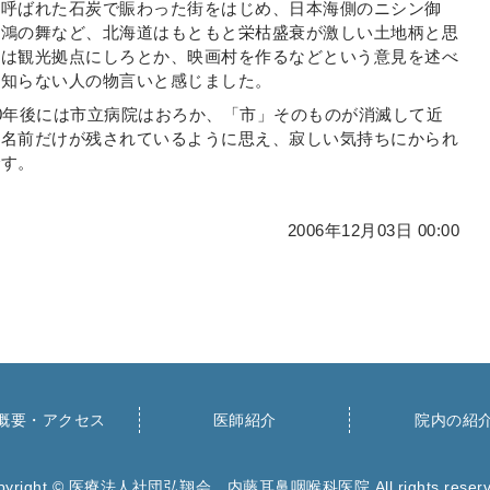
と呼ばれた石炭で賑わった街をはじめ、日本海側のニシン御
た鴻の舞など、北海道はもともと栄枯盛衰が激しい土地柄と思
ーは観光拠点にしろとか、映画村を作るなどという意見を述べ
を知らない人の物言いと感じました。
0年後には市立病院はおろか、「市」そのものが消滅して近
う名前だけが残されているように思え、寂しい気持ちにかられ
です。
2006年12月03日 00:00
概要・アクセス
医師紹介
院内の紹
pyright ©
医療法人社団弘翔会 内藤耳鼻咽喉科医院
All rights reser