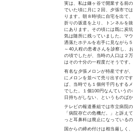
実は、私は鎌ヶ谷で開業する前の
でいた頃に月に２回、夕張市で
ります。朝８時頃に自宅を出て
折りの坂道を上り、トンネルを
にあります。その頃には既に炭
気は随所に残っていました。マ
洒落たホテルを右手に見ながら５
～40人程の患者さんを診察し、
の頃でしたが、当時の人口は２万
はその十分の一程度だそうです
有名な夕張メロンが特産ですが
にメロンを並べて売り出すので
ば、当時でも１個何千円もするメ
でした。１個100円なんていう
日持ちがしない、というものば
テレビの報道番組では市立病院
「病院存亡の危機だ。」と訴え
っと耳鼻科は廃止になっている
国からの締め付けは相当厳しく