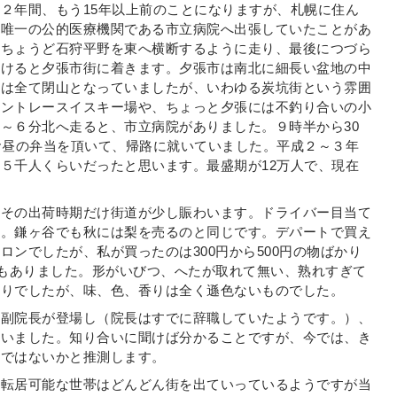
２年間、もう15年以上前のことになりますが、札幌に住ん
は唯一の公的医療機関である市立病院へ出張していたことがあ
、ちょうど石狩平野を東へ横断するように走り、最後につづら
抜けると夕張市街に着きます。夕張市は南北に細長い盆地の中
坑は全て閉山となっていましたが、いわゆる炭坑街という雰囲
ウントレースイスキー場や、ちょっと夕張には不釣り合いの小
～６分北へ走ると、市立病院がありました。９時半から30
お昼の弁当を頂いて、帰路に就いていました。平成２～３年
５千人くらいだったと思います。最盛期が12万人で、現在
。
、その出荷時期だけ街道が少し賑わいます。ドライバー目当て
す。鎌ヶ谷でも秋には梨を売るのと同じです。デパートで買え
ロンでしたが、私が買ったのは300円から500円の物ばかり
のもありました。形がいびつ、へたが取れて無い、熟れすぎて
かりでしたが、味、色、香りは全く遜色ないものでした。
の副院長が登場し（院長はすでに辞職していたようです。）、
ていました。知り合いに聞けば分かることですが、今では、き
のではないかと推測します。
、転居可能な世帯はどんどん街を出ていっているようですが当