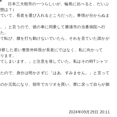
日本三大朝市の一つらしいが、輪島に比べると、だいぶ
状態は？）
来ていて、長老を運び入れるところだった。事情が分からぬま
よ。」と言うので、彼の車に同乗して勝浦市の当番病院へ行
った。
いて転び、腰を打ち動けないでいたら、それを見ていた誰かが
診察した若い整形外科医が長老にではなく、私に向かって
困ります。
てしまいます。」と注意を発していた。私はその時Tシャツ
ったので、身分は明かさずに「はあ、すみません。」と言って
たのか元気になり、朝市でカツオを買い、寮に戻って自らが捌
2024年09月29日 20:11