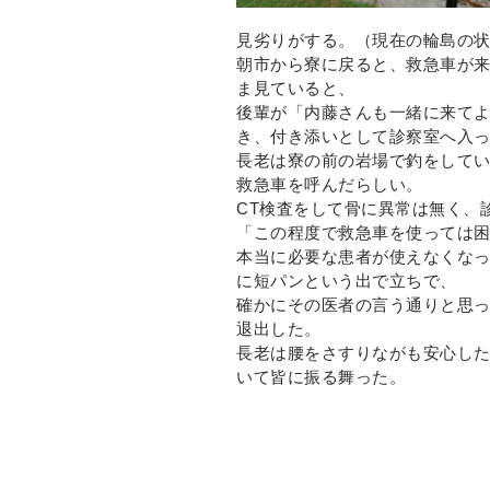
見劣りがする。（現在の輪島の
朝市から寮に戻ると、救急車が
ま見ていると、
後輩が「内藤さんも一緒に来て
き、付き添いとして診察室へ入
長老は寮の前の岩場で釣をして
救急車を呼んだらしい。
CT検査をして骨に異常は無く、
「この程度で救急車を使っては
本当に必要な患者が使えなくなっ
に短パンという出で立ちで、
確かにその医者の言う通りと思
退出した。
長老は腰をさすりながも安心し
いて皆に振る舞った。